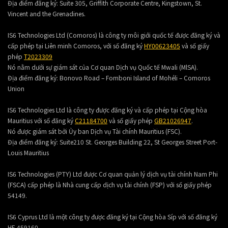
Địa điểm đăng ký:
Suite 305, Griffith Corporate Centre, Kingstown, St.
Vincent and the Grenadines.
IS6 Technologies Ltd (Comoros) là công ty môi giới quốc tế được đăng ký và
cấp phép tại Liên minh Comoros, với số đăng ký
HY00623405
và số giấy
phép
T2023309
Nó nằm dưới sự giám sát của Cơ quan Dịch vụ Quốc tế Mwali (MlSA).
Địa điểm đăng ký:
Bonovo Road – Fomboni Island of Mohéli – Comoros
Union
IS6 Technologies Ltd là công ty được đăng ký và cấp phép tại Cộng hòa
Mauritius với số đăng ký
C21184700
và số giấy phép
GB21026947
.
Nó được giám sát bởi Ủy ban Dịch vụ Tài chính Mauritius (FSC).
Địa điểm đăng ký:
Suite210 St. Georges Building 22, St Georges Street Port-
Louis Mauritius
IS6 Technologies (PTY) Ltd được Cơ quan quản lý dịch vụ tài chính Nam Phi
(FSCA) cấp phép là Nhà cung cấp dịch vụ tài chính (FSP) với số giấy phép
54149.
IS6 Cyprus Ltd là một công ty được đăng ký tại Cộng hòa Síp với số đăng ký
HE 459160.