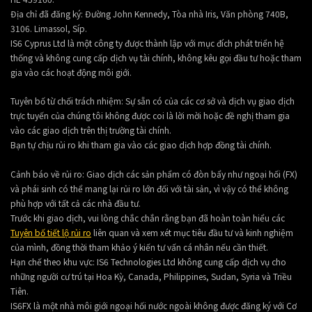
Địa chỉ đã đăng ký: Đường John Kennedy, Tòa nhà Iris, Văn phòng 740B,
3106. Limassol, Síp.
IS6 Cyprus Ltd là một công ty được thành lập với mục đích phát triển hệ
thống và không cung cấp dịch vụ tài chính, không kêu gọi đầu tư hoặc tham
gia vào các hoạt động môi giới.
Tuyên bố từ chối trách nhiệm: Sự sẵn có của các cơ sở và dịch vụ giao dịch
trực tuyến của chúng tôi không được coi là lời mời hoặc đề nghị tham gia
vào các giao dịch trên thị trường tài chính.
Bạn tự chịu rủi ro khi tham gia vào các giao dịch hợp đồng tài chính.
Cảnh báo về rủi ro: Giao dịch các sản phẩm có đòn bẩy như ngoại hối (FX)
và phái sinh có thể mang lại rủi ro lớn đối với tài sản, vì vậy có thể không
phù hợp với tất cả các nhà đầu tư.
Trước khi giao dịch, vui lòng chắc chắn rằng bạn đã hoàn toàn hiểu các
Tuyên bố tiết lộ rủi ro
liên quan và xem xét mục tiêu đầu tư và kinh nghiệm
của mình, đồng thời tham khảo ý kiến tư vấn cá nhân nếu cần thiết.
Hạn chế theo khu vực: IS6 Technologies Ltd không cung cấp dịch vụ cho
những người cư trú tại Hoa Kỳ, Canada, Philippines, Sudan, Syria và Triều
Tiên.
IS6FX là một nhà môi giới ngoại hối nước ngoài không được đăng ký với Cơ