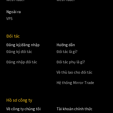
Ngoài ra
VPS
Đối tác
Đăng ký/đăng nhập
Hướng dẫn
Đăng ký đối tác
Đối tác là gì?
Đăng nhập đối tác
Đối tác phụ là gì?
Về thù lao cho đối tác
Hệ thống Mirror Trade
Hồ sơ công ty
Về công ty chúng tôi
Tài khoản chính thức