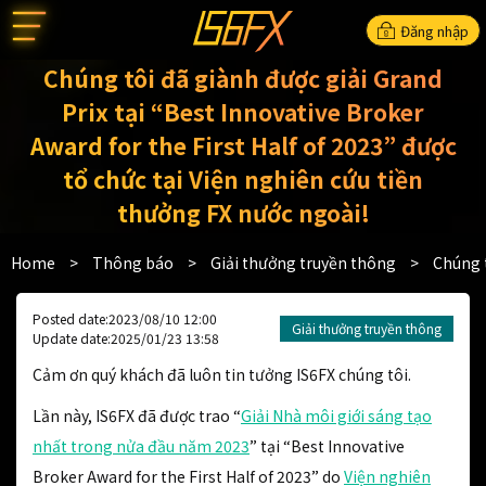
Đăng nhập
Chúng tôi đã giành được giải Grand
Prix tại “Best Innovative Broker
Award for the First Half of 2023” được
tổ chức tại Viện nghiên cứu tiền
thưởng FX nước ngoài!
Home
>
Thông báo
>
Giải thưởng truyền thông
>
Chúng t
Posted date:2023/08/10 12:00
Giải thưởng truyền thông
Update date:2025/01/23 13:58
Cảm ơn quý khách đã luôn tin tưởng IS6FX chúng tôi.
Lần này, IS6FX đã được trao “
Giải Nhà môi giới sáng tạo
nhất trong nửa đầu năm 2023
” tại “Best Innovative
Broker Award for the First Half of 2023” do
Viện nghiên