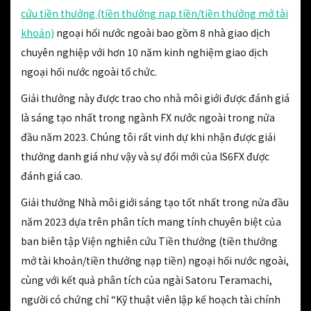
cứu tiền thưởng (tiền thưởng nạp tiền/tiền thưởng mở tài
khoản)
ngoại hối nước ngoài bao gồm 8 nhà giao dịch
chuyên nghiệp với hơn 10 năm kinh nghiệm giao dịch
ngoại hối nước ngoài tổ chức.
Giải thưởng này được trao cho nhà môi giới được đánh giá
là sáng tạo nhất trong ngành FX nước ngoài trong nửa
đầu năm 2023. Chúng tôi rất vinh dự khi nhận được giải
thưởng danh giá như vậy và sự đổi mới của IS6FX được
đánh giá cao.
Giải thưởng Nhà môi giới sáng tạo tốt nhất trong nửa đầu
năm 2023 dựa trên phân tích mang tính chuyên biệt của
ban biên tập Viện nghiên cứu Tiền thưởng (tiền thưởng
mở tài khoản/tiền thưởng nạp tiền) ngoại hối nước ngoài,
cùng với kết quả phân tích của ngài Satoru Teramachi,
người có chứng chỉ “Kỹ thuật viên lập kế hoạch tài chính