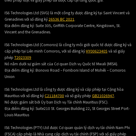
IS6 Technologies Ltd (SVG) là một công ty được đăng ký tại Saint Vincent và
Grenadines với số đăng ký
26536 BC 2021
.
Địa điểm đăng ký:
Suite 305, Griffith Corporate Centre, Kingstown, St.
Vincent and the Grenadines.
IS6 Technologies Ltd (Comoros) là công ty môi giới quốc tế được đăng ký và
cấp phép tại Liên minh Comoros, với số đăng ký
HY00623405
và số giấy
phép
T2023309
Nó nằm dưới sự giám sát của Cơ quan Dịch vụ Quốc tế Mwali (MlSA).
Địa điểm đăng ký:
Bonovo Road – Fomboni Island of Mohéli – Comoros
Union
IS6 Technologies Ltd là công ty được đăng ký và cấp phép tại Cộng hòa
Mauritius với số đăng ký
C21184700
và số giấy phép
GB21026947
.
Nó được giám sát bởi Ủy ban Dịch vụ Tài chính Mauritius (FSC).
Địa điểm đăng ký:
Suite210 St. Georges Building 22, St Georges Street Port-
Louis Mauritius
IS6 Technologies (PTY) Ltd được Cơ quan quản lý dịch vụ tài chính Nam Phi
(FSCA) cấp phép là Nhà cung cấp dịch vụ tài chính (FSP) với số giấy phép