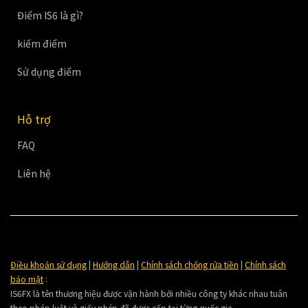
Điểm IS6 là gì?
kiếm điểm
Sử dụng điểm
Hỗ trợ
FAQ
Liên hệ
Điều khoản sử dụng
|
Hướng dẫn
|
Chính sách chống rửa tiền
|
Chính sách
bảo mật
:
IS6FX là tên thương hiệu được vận hành bởi nhiều công ty khác nhau tuân
theo pháp luật và giấy phép đã được cấp tại từng quốc gia.