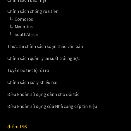
Chính sách bảo mật
Chính sách chống rửa tiền
Comoros
Mauiritus
SouthAfrica
Thực thi chính sách soạn thảo văn bản
Chính sách quản lý lãi suất trái ngược
Tuyên bố tiết lộ rủi ro
Chính sách xử lý khiếu nại
Điều khoản sử dụng dành cho đối tác
Điều khoản sử dụng của Nhà cung cấp tín hiệu
điểm IS6