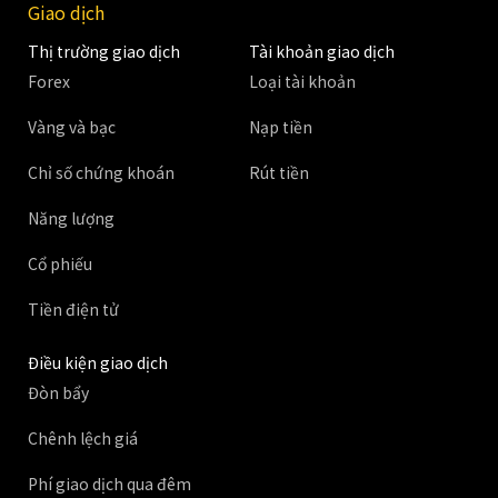
Giao dịch
Thị trường giao dịch
Tài khoản giao dịch
Forex
Loại tài khoản
Vàng và bạc
Nạp tiền
Chỉ số chứng khoán
Rút tiền
Năng lượng
Cổ phiếu
Tiền điện tử
Điều kiện giao dịch
Đòn bẩy
Chênh lệch giá
Phí giao dịch qua đêm