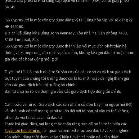
(FSCA) cấp phép là Nhà cung cấp dịch vụ tài chính (FSP) với số giấy phép
54149.
IS6 Cyprus Ltd là một công ty được đăng ký tại Cộng hòa Síp với số đăng ký
HE 459160.
Địa chỉ đã đăng ký: Đường John Kennedy, Tòa nhà Iris, Văn phòng 740B,
3106. Limassol, Síp.
IS6 Cyprus Ltd là một công ty được thành lập với mục đích phát triển hệ
thống và không cung cấp dịch vụ tài chính, không kêu gọi đầu tư hoặc tham
gia vào các hoạt động môi giới.
Tuyên bố từ chối trách nhiệm: Sự sẵn có của các cơ sở và dịch vụ giao dịch
trực tuyến của chúng tôi không được coi là lời mời hoặc đề nghị tham gia
vào các giao dịch trên thị trường tài chính.
Bạn tự chịu rủi ro khi tham gia vào các giao dịch hợp đồng tài chính.
Cảnh báo về rủi ro: Giao dịch các sản phẩm có đòn bẩy như ngoại hối (FX)
và phái sinh có thể mang lại rủi ro lớn đối với tài sản, vì vậy có thể không
phù hợp với tất cả các nhà đầu tư.
Trước khi giao dịch, vui lòng chắc chắn rằng bạn đã hoàn toàn hiểu các
Tuyên bố tiết lộ rủi ro
liên quan và xem xét mục tiêu đầu tư và kinh nghiệm
của mình, đồng thời tham khảo ý kiến tư vấn cá nhân nếu cần thiết.