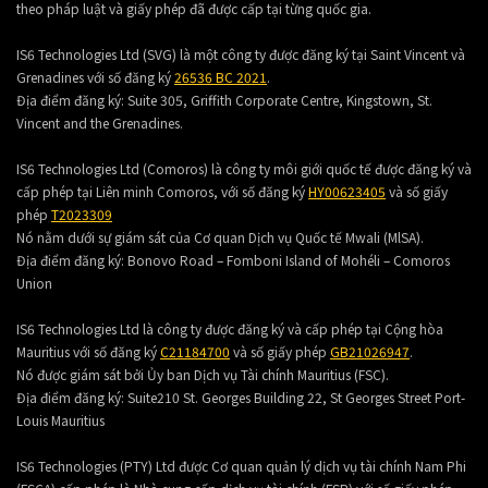
theo pháp luật và giấy phép đã được cấp tại từng quốc gia.
IS6 Technologies Ltd (SVG) là một công ty được đăng ký tại Saint Vincent và
Grenadines với số đăng ký
26536 BC 2021
.
Địa điểm đăng ký:
Suite 305, Griffith Corporate Centre, Kingstown, St.
Vincent and the Grenadines.
IS6 Technologies Ltd (Comoros) là công ty môi giới quốc tế được đăng ký và
cấp phép tại Liên minh Comoros, với số đăng ký
HY00623405
và số giấy
phép
T2023309
Nó nằm dưới sự giám sát của Cơ quan Dịch vụ Quốc tế Mwali (MlSA).
Địa điểm đăng ký:
Bonovo Road – Fomboni Island of Mohéli – Comoros
Union
IS6 Technologies Ltd là công ty được đăng ký và cấp phép tại Cộng hòa
Mauritius với số đăng ký
C21184700
và số giấy phép
GB21026947
.
Nó được giám sát bởi Ủy ban Dịch vụ Tài chính Mauritius (FSC).
Địa điểm đăng ký:
Suite210 St. Georges Building 22, St Georges Street Port-
Louis Mauritius
IS6 Technologies (PTY) Ltd được Cơ quan quản lý dịch vụ tài chính Nam Phi