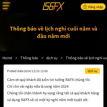
Đăng nhập
Thông báo về lịch nghỉ cuối năm và
đầu năm mới
Home
>
Thông báo
>
dịch vụ
>
Thông báo về lịch nghỉ c
Posted date:2024/12/25 12:00
dịch vụ
Cảm ơn quý khách đã luôn tin tưởng IS6FX chúng tôi.
Chỉ còn vài ngày nữa là sang năm 2024.
Chúng tôi chân thành hy vọng rằng tất cả quý khách hàng
sử dụng IS6FX sẽ có một kỳ nghỉ năm mới tuyệt vời .