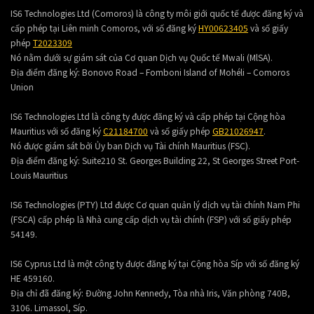
IS6 Technologies Ltd (Comoros) là công ty môi giới quốc tế được đăng ký và
cấp phép tại Liên minh Comoros, với số đăng ký
HY00623405
và số giấy
phép
T2023309
Nó nằm dưới sự giám sát của Cơ quan Dịch vụ Quốc tế Mwali (MlSA).
Địa điểm đăng ký:
Bonovo Road – Fomboni Island of Mohéli – Comoros
Union
IS6 Technologies Ltd là công ty được đăng ký và cấp phép tại Cộng hòa
Mauritius với số đăng ký
C21184700
và số giấy phép
GB21026947
.
Nó được giám sát bởi Ủy ban Dịch vụ Tài chính Mauritius (FSC).
Địa điểm đăng ký:
Suite210 St. Georges Building 22, St Georges Street Port-
Louis Mauritius
IS6 Technologies (PTY) Ltd được Cơ quan quản lý dịch vụ tài chính Nam Phi
(FSCA) cấp phép là Nhà cung cấp dịch vụ tài chính (FSP) với số giấy phép
54149.
IS6 Cyprus Ltd là một công ty được đăng ký tại Cộng hòa Síp với số đăng ký
HE 459160.
Địa chỉ đã đăng ký: Đường John Kennedy, Tòa nhà Iris, Văn phòng 740B,
3106. Limassol, Síp.