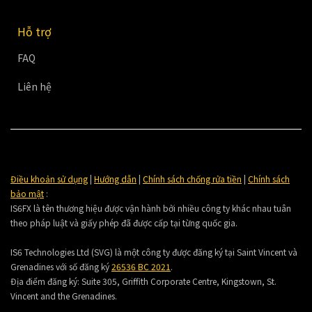
Hỗ trợ
FAQ
Liên hệ
Điều khoản sử dụng
|
Hướng dẫn
|
Chính sách chống rửa tiền
|
Chính sách
bảo mật
:
IS6FX là tên thương hiệu được vận hành bởi nhiều công ty khác nhau tuân
theo pháp luật và giấy phép đã được cấp tại từng quốc gia.
IS6 Technologies Ltd (SVG) là một công ty được đăng ký tại Saint Vincent và
Grenadines với số đăng ký
26536 BC 2021
.
Địa điểm đăng ký:
Suite 305, Griffith Corporate Centre, Kingstown, St.
Vincent and the Grenadines.