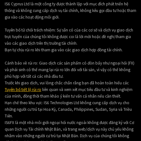
IS6 Cyprus Ltd là một công ty được thành lập với mục đích phát triển hệ
thống và không cung cấp dịch vụ tài chính, không kêu gọi đầu tư hoặc tham
gia vào các hoạt động môi giới.
Tuyên bố từ chối trách nhiệm: Sự sẵn có của các cơ sở và dịch vụ giao dịch
trực tuyến của chúng tôi không được coi là lời mời hoặc đề nghị tham gia
vào các giao dịch trên thị trường tài chính.
Bạn tự chịu rủi ro khi tham gia vào các giao dịch hợp đồng tài chính.
Cảnh báo về rủi ro: Giao dịch các sản phẩm có đòn bẩy như ngoại hối (FX)
và phái sinh có thể mang lại rủi ro lớn đối với tài sản, vì vậy có thể không
phù hợp với tất cả các nhà đầu tư.
Trước khi giao dịch, vui lòng chắc chắn rằng bạn đã hoàn toàn hiểu các
Tuyên bố tiết lộ rủi ro
liên quan và xem xét mục tiêu đầu tư và kinh nghiệm
của mình, đồng thời tham khảo ý kiến tư vấn cá nhân nếu cần thiết.
Hạn chế theo khu vực: IS6 Technologies Ltd không cung cấp dịch vụ cho
những người cư trú tại Hoa Kỳ, Canada, Philippines, Sudan, Syria và Triều
Tiên.
IS6FX là một nhà môi giới ngoại hối nước ngoài không được đăng ký với Cơ
quan Dịch vụ Tài chính Nhật Bản, và trang web/dịch vụ này chủ yếu không
nhằm vào những người cư trú tại Nhật Bản. Dịch vụ của chúng tôi không