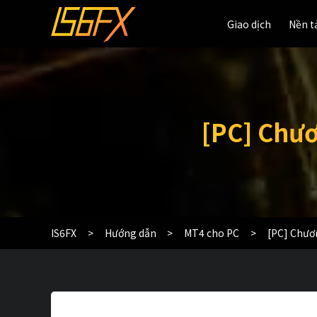
Giao dịch
Giao dịch
Nền t
Nền t
[PC] Chươ
IS6FX
Hướng dẫn
MT4 cho PC
[PC] Chươn