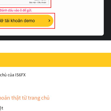
 chủ của IS6FX
hoản thật từ trang chủ
ệt