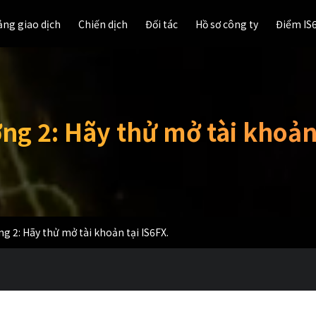
ảng giao dịch
ảng giao dịch
Chiến dịch
Chiến dịch
Đối tác
Đối tác
Hồ sơ công ty
Hồ sơ công ty
Điểm IS
Điểm IS
ng 2: Hãy thử mở tài khoản 
g 2: Hãy thử mở tài khoản tại IS6FX.