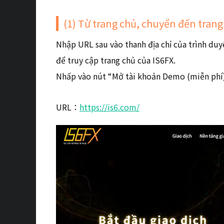
(1) Từ trang chủ, chuyển đến tran
Nhập URL sau vào thanh địa chỉ của trình du
để truy cập trang chủ của IS6FX.
Nhấp vào nút “Mở tài khoản Demo (miễn phí)
URL：
https://is6.com/