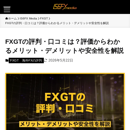
ホーム
IS6FX Media
FXGT
ログイン
FXGTの評判・口コミは？評価からわかるメリット・デメリットや安全性を解説
FXGTの評判・口コミは？評価からわか
取引
るメリット・デメリットや安全性を解説
2026年5月22日
FXGT
海外FXの評判
プラットフォーム
キャンペーン
パートナー