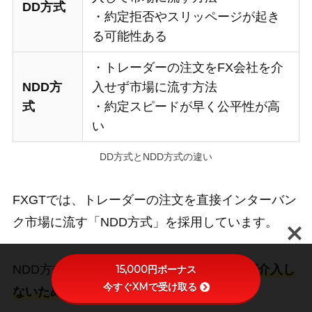
DD方式
・約定拒否やスリッページが起き
る可能性ある
・トレーダーの注文をFX会社を介
NDD方
入せず市場に流す方法
式
・約定スピードが早く公平性が高
い
DD方式とNDD方式の違い
FXGTでは、トレーダーの注文を直接インターバン
ク市場に流す「NDD方式」を採用しています。
NDD方式によって、
注文の約定にFX会社が介入し
15,000円ボーナス
今すぐXMで受け取る
ないため、フェアな取引が可能
です。