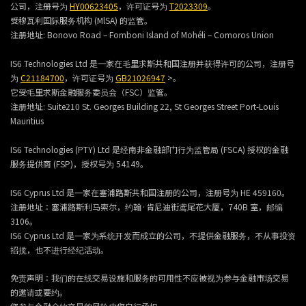
公司，注册号为
HY00623405
，许可证号为
T2023309
。
受穆瓦利国际服务机构 (MlSA) 的监管。
注册地址:
Bonovo Road – Fomboni Island of Mohéli – Comoros Union
IS6 Technologies Ltd 是一家在毛里求斯共和国注册并获得许可的公司，注册号
为
C21184700
，许可证号为
GB21026947
>。
它受毛里求斯金融服务委员会（FSC）监管。
注册地址:
Suite210 St. Georges Building 22, St Georges Street Port-Louis
Mauritius
IS6 Technologies (PTY) Ltd 是经南非金融部门行为监管局 (FSCA) 授权的金融
服务提供商 (FSP)，授权号为 54149。
IS6 Cyprus Ltd 是一家在塞浦路斯共和国注册的公司，注册号为 HE 459160。
注册地址：塞浦路斯利马索尔，约翰·肯尼迪街鸢尾花大厦，740B 室，邮编
3106。
IS6 Cyprus Ltd 是一家为系统开发而成立的公司，不提供金融服务，不从事投资
招揽，也不进行经纪活动。
免责声明：我们的在线交易设施和服务的可用性不应被视为参与金融市场交易
的邀请或要约。