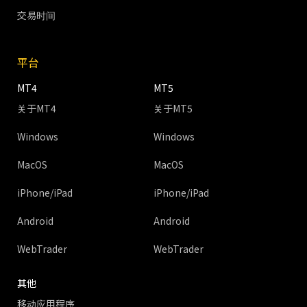
交易时间
平台
MT4
MT5
关于MT4
关于MT5
Windows
Windows
MacOS
MacOS
iPhone/iPad
iPhone/iPad
Android
Android
WebTrader
WebTrader
其他
移动应用程序