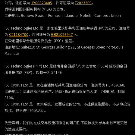
公司，注册号为
HY00623405
，许可证号为
T2023309
。
受穆瓦利国际服务机构 (MlSA) 的监管。
注册地址:
Bonovo Road – Fomboni Island of Mohéli – Comoros Union
IS6 Technologies Ltd 是一家在毛里求斯共和国注册并获得许可的公司，注册号
为
C21184700
，许可证号为
GB21026947
>。
它受毛里求斯金融服务委员会（FSC）监管。
注册地址:
Suite210 St. Georges Building 22, St Georges Street Port-Louis
Mauritius
IS6 Technologies (PTY) Ltd 是经南非金融部门行为监管局 (FSCA) 授权的金融
服务提供商 (FSP)，授权号为 54149。
IS6 Cyprus Ltd 是一家在塞浦路斯共和国注册的公司，注册号为 HE 459160。
注册地址：塞浦路斯利马索尔，约翰·肯尼迪街鸢尾花大厦，740B 室，邮编
3106。
IS6 Cyprus Ltd 是一家为系统开发而成立的公司，不提供金融服务，不从事投资
招揽，也不进行经纪活动。
免责声明：我们的在线交易设施和服务的可用性不应被视为参与金融市场交易
的邀请或要约。