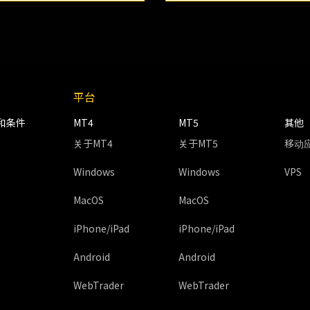
平台
和条件
MT4
MT5
其他
关于MT4
关于MT5
移动
Windows
Windows
VPS
MacOS
MacOS
iPhone/iPad
iPhone/iPad
Android
Android
WebTrader
WebTrader