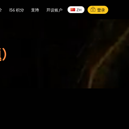
介
介
IS6 积分
IS6 积分
支持
支持
开设账户
开设账户
登录
ZH
ZH
题）