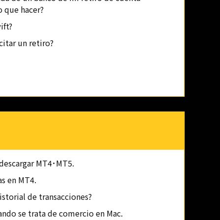
o que hacer?
ift?
itar un retiro?
 descargar MT4･MT5.
as en MT4.
storial de transacciones?
uando se trata de comercio en Mac.