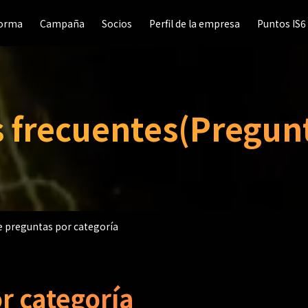
forma
forma
Campaña
Campaña
Socios
Socios
Perfil de la empresa
Perfil de la empresa
Puntos IS6
Puntos IS6
 frecuentes(Pregunt
de preguntas por categoría
r categoría