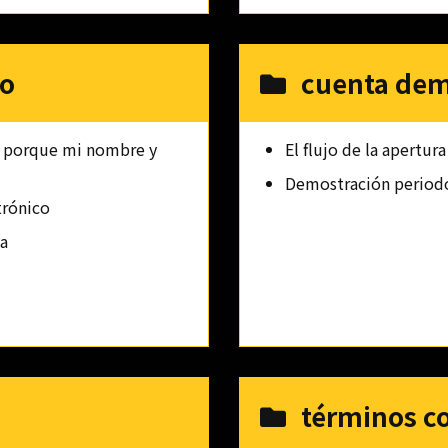
io
cuenta de
da porque mi nombre y
El flujo de la apertu
Demostración periodo
trónico
a
términos c