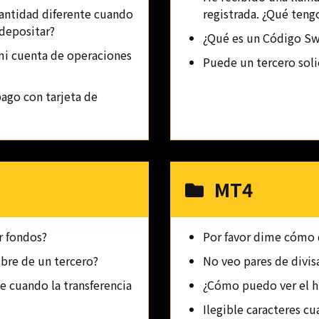
cantidad diferente cuando
registrada. ¿Qué teng
depositar?
¿Qué es un Código Sw
 mi cuenta de operaciones
Puede un tercero solic
ago con tarjeta de
MT4
r fondos?
Por favor dime cómo
bre de un tercero?
No veo pares de divis
 cuando la transferencia
¿Cómo puedo ver el hi
Ilegible caracteres c