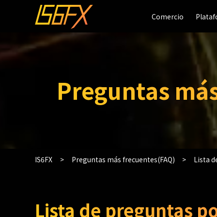
Comercio
Comercio
Plata
Plata
Preguntas más
IS6FX
Preguntas más frecuentes(FAQ)
Lista 
Lista de preguntas po