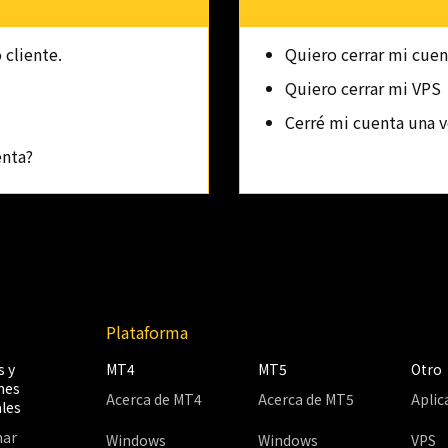
 cliente.
Quiero cerrar mi cuen
Quiero cerrar mi VPS
Cerré mi cuenta una v
enta?
Plataforma
 y
MT4
MT5
Otro
nes
Acerca de MT4
Acerca de MT5
Aplic
les
har
Windows
Windows
VPS