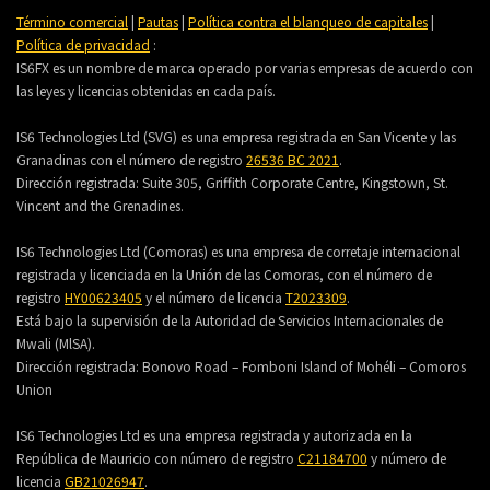
Término comercial
|
Pautas
|
Política contra el blanqueo de capitales
|
Política de privacidad
:
IS6FX es un nombre de marca operado por varias empresas de acuerdo con
las leyes y licencias obtenidas en cada país.
IS6 Technologies Ltd (SVG) es una empresa registrada en San Vicente y las
Granadinas con el número de registro
26536 BC 2021
.
Dirección registrada:
Suite 305, Griffith Corporate Centre, Kingstown, St.
Vincent and the Grenadines.
IS6 Technologies Ltd (Comoras) es una empresa de corretaje internacional
registrada y licenciada en la Unión de las Comoras, con el número de
registro
HY00623405
y el número de licencia
T2023309
.
Está bajo la supervisión de la Autoridad de Servicios Internacionales de
Mwali (MlSA).
Dirección registrada:
Bonovo Road – Fomboni Island of Mohéli – Comoros
Union
IS6 Technologies Ltd es una empresa registrada y autorizada en la
República de Mauricio con número de registro
C21184700
y número de
licencia
GB21026947
.