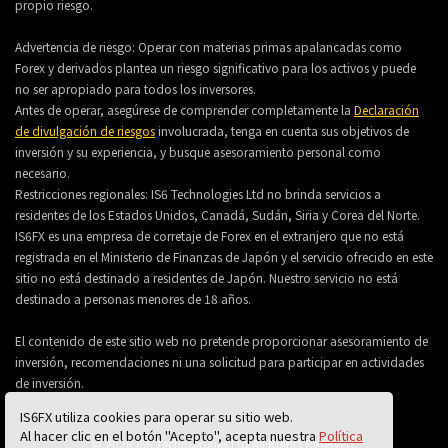
propio riesgo.
Advertencia de riesgo: Operar con materias primas apalancadas como
Forex y derivados plantea un riesgo significativo para los activos y puede
no ser apropiado para todos los inversores.
Antes de operar, asegúrese de comprender completamente la
Declaración
de divulgación de riesgos
involucrada, tenga en cuenta sus objetivos de
inversión y su experiencia, y busque asesoramiento personal como
necesario.
Restricciones regionales: IS6 Technologies Ltd no brinda servicios a
residentes de los Estados Unidos, Canadá, Sudán, Siria y Corea del Norte.
IS6FX es una empresa de corretaje de Forex en el extranjero que no está
registrada en el Ministerio de Finanzas de Japón y el servicio ofrecido en este
sitio no está destinado a residentes de Japón. Nuestro servicio no está
destinado a personas menores de 18 años.
El contenido de este sitio web no pretende proporcionar asesoramiento de
inversión, recomendaciones ni una solicitud para participar en actividades
de inversión.
IS6FX utiliza cookies para operar su sitio web.
Al hacer clic en el botón "Acepto", acepta nuestra
Política
© 2026 IS6 Technologies Ltd All Rights Reserved.