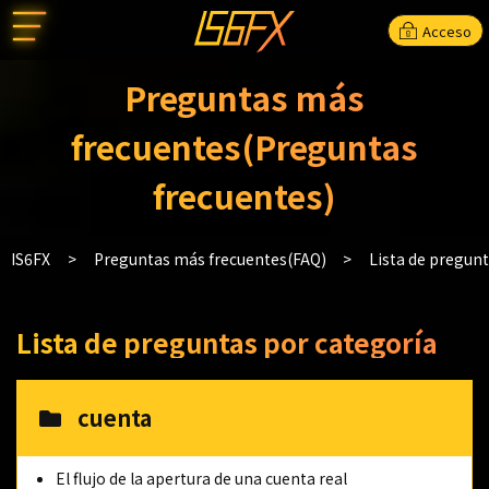
Acceso
Preguntas más
frecuentes(Preguntas
frecuentes)
IS6FX
Preguntas más frecuentes(FAQ)
Lista de pregun
Lista de preguntas por categoría
cuenta
El flujo de la apertura de una cuenta real