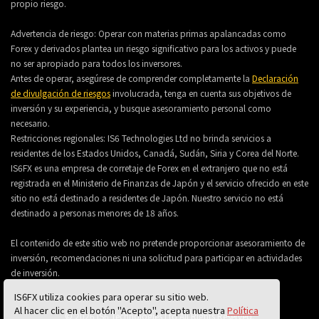
propio riesgo.
Advertencia de riesgo: Operar con materias primas apalancadas como
Forex y derivados plantea un riesgo significativo para los activos y puede
no ser apropiado para todos los inversores.
Antes de operar, asegúrese de comprender completamente la
Declaración
de divulgación de riesgos
involucrada, tenga en cuenta sus objetivos de
inversión y su experiencia, y busque asesoramiento personal como
necesario.
Restricciones regionales: IS6 Technologies Ltd no brinda servicios a
residentes de los Estados Unidos, Canadá, Sudán, Siria y Corea del Norte.
IS6FX es una empresa de corretaje de Forex en el extranjero que no está
registrada en el Ministerio de Finanzas de Japón y el servicio ofrecido en este
sitio no está destinado a residentes de Japón. Nuestro servicio no está
destinado a personas menores de 18 años.
El contenido de este sitio web no pretende proporcionar asesoramiento de
inversión, recomendaciones ni una solicitud para participar en actividades
de inversión.
IS6FX utiliza cookies para operar su sitio web.
Al hacer clic en el botón "Acepto", acepta nuestra
Política
© 2026 IS6 Technologies Ltd All Rights Reserved.