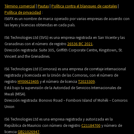
Término comercial
|
Pautas
|
Política contra el blanqueo de capitales
|
Política de privacidad
:
IS6FX es un nombre de marca operado por varias empresas de acuerdo con
las leyes y licencias obtenidas en cada país.
IS6 Technologies Ltd (SVG) es una empresa registrada en San Vicente y las
Granadinas con el número de registro
26536 BC 2021
.
Dirección registrada:
Suite 305, Griffith Corporate Centre, Kingstown, St.
Vincent and the Grenadines.
IS6 Technologies Ltd (Comoras) es una empresa de corretaje internacional
registrada y licenciada en la Unión de las Comoras, con el número de
registro
HY00623405
y el número de licencia
T2023309
.
Está bajo la supervisión de la Autoridad de Servicios Internacionales de
Mwali (MlSA).
Dirección registrada:
Bonovo Road – Fomboni Island of Mohéli – Comoros
Union
IS6 Technologies Ltd es una empresa registrada y autorizada en la
República de Mauricio con número de registro
C21184700
y número de
licencia
GB21026947
.