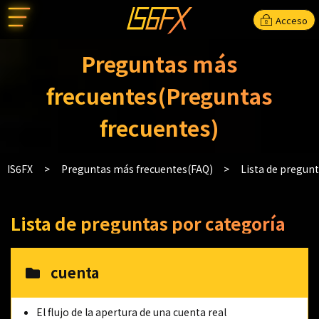
Acceso
Preguntas más
frecuentes(Preguntas
frecuentes)
IS6FX
Preguntas más frecuentes(FAQ)
Lista de pregun
Lista de preguntas por categoría
cuenta
El flujo de la apertura de una cuenta real