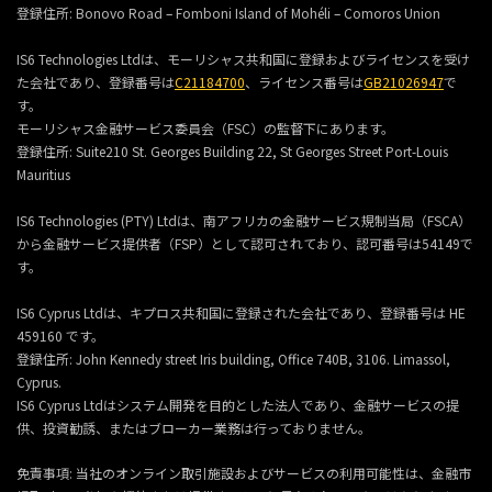
登録住所:
Bonovo Road – Fomboni Island of Mohéli – Comoros Union
IS6 Technologies Ltdは、モーリシャス共和国に登録およびライセンスを受け
た会社であり、登録番号は
C21184700
、ライセンス番号は
GB21026947
で
す。
モーリシャス金融サービス委員会（FSC）の監督下にあります。
登録住所:
Suite210 St. Georges Building 22, St Georges Street Port-Louis
Mauritius
IS6 Technologies (PTY) Ltdは、南アフリカの金融サービス規制当局（FSCA）
から金融サービス提供者（FSP）として認可されており、認可番号は54149で
す。
IS6 Cyprus Ltdは、キプロス共和国に登録された会社であり、登録番号は HE
459160 です。
登録住所: John Kennedy street Iris building, Office 740B, 3106. Limassol,
Cyprus.
IS6 Cyprus Ltdはシステム開発を目的とした法人であり、金融サービスの提
供、投資勧誘、またはブローカー業務は行っておりません。
免責事項: 当社のオンライン取引施設およびサービスの利用可能性は、金融市