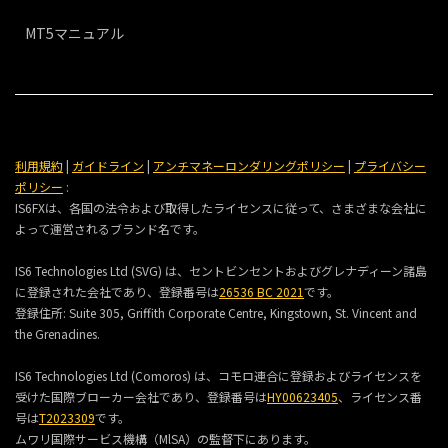
MT5マニュアル
利用規約
|
ガイドライン
|
アンチマネーロンダリングポリシー
|
プライバシー
ポリシー
:
IS6FXは、各国の法令および取得したライセンスに従って、さまざまな会社に
よって運営されるブランド名です。
IS6 Technologies Ltd (SVG) は、セントビンセントおよびグレナディーン諸島
に登録された会社であり、登録番号は
26536 BC 2021
です。
登録住所:
Suite 305, Griffith Corporate Centre, Kingstown, St. Vincent and
the Grenadines.
IS6 Technologies Ltd (Comoros) は、コモロ連合に登録およびライセンスを
受けた国際ブローカー会社であり、登録番号は
HY00623405
、ライセンス番
号は
T2023309
です。
ムワリ国際サービス機構（MlSA）の監督下にあります。