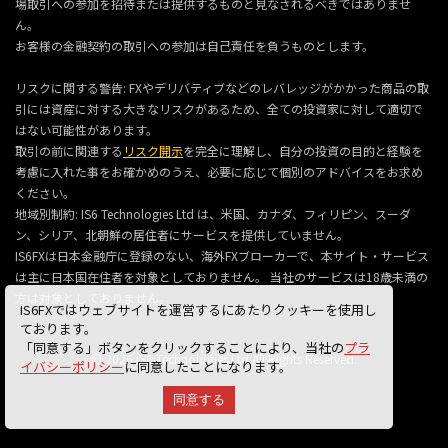
場取引への参加を招待または提供するものと見なされるべきではありませ
ん。
お客様の金融契約の取引への参加は自己責任を負うものとします。
リスクに関する警告: FXやデリバティブなどのレバレッジがかかった商品の取
引には資産に対する大きなリスクがあるため、全ての投資家に対して適切で
はない可能性があります。
取引の前に関連する
リスク開示
を完全に理解し、自分の投資の目的と経験を
考慮に入れた事をお確かめのうえ、必要に応じて個別のアドバイスをお求め
ください。
地域別制約: IS6 Technologies Ltd は、米国、カナダ、フィリピン、スーダ
ン、シリア、北朝鮮の居住者にサービスを提供していません。
IS6FXは日本金融庁に登録のない、海外FXブローカーで、本サイト・サービス
は主に日本国在住者を対象としておりません。 当社のサービスは18歳未満の
方は対象としておりません。
IS6FXではウェブサイトを運営するにあたりクッキーを使用し
ております。
「同意する」ボタンをクリックすることにより、当社の
プラ
© 2026 IS6 Technologies Ltd All Rights Reserved.
イバシーポリシー
に同意したことになります。
同意する