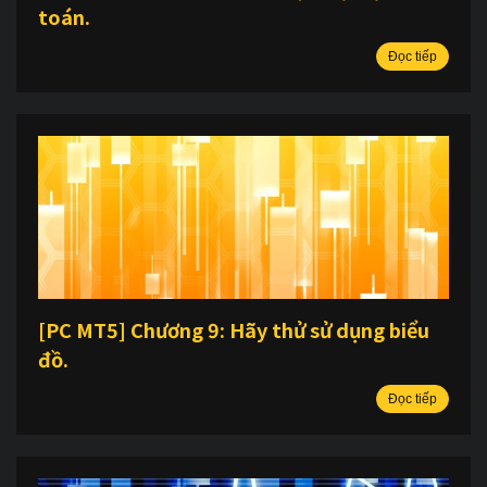
toán.
Đọc tiếp
[PC MT5] Chương 9: Hãy thử sử dụng biểu
đồ.
Đọc tiếp