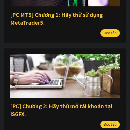
[PC MT5] Chương 1: Hãy thử sử dụng
MetaTrader5.
Đọc tiếp
[PC] Chương 2: Hãy thử mở tài khoản tại
IS6FX.
Đọc tiếp