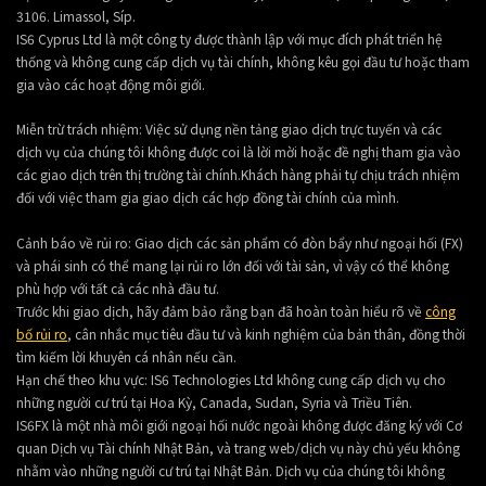
3106. Limassol, Síp.
IS6 Cyprus Ltd là một công ty được thành lập với mục đích phát triển hệ
thống và không cung cấp dịch vụ tài chính, không kêu gọi đầu tư hoặc tham
gia vào các hoạt động môi giới.
Miễn trừ trách nhiệm: Việc sử dụng nền tảng giao dịch trực tuyến và các
dịch vụ của chúng tôi không được coi là lời mời hoặc đề nghị tham gia vào
các giao dịch trên thị trường tài chính.Khách hàng phải tự chịu trách nhiệm
đối với việc tham gia giao dịch các hợp đồng tài chính của mình.
Cảnh báo về rủi ro: Giao dịch các sản phẩm có đòn bẩy như ngoại hối (FX)
và phái sinh có thể mang lại rủi ro lớn đối với tài sản, vì vậy có thể không
phù hợp với tất cả các nhà đầu tư.
Trước khi giao dịch, hãy đảm bảo rằng bạn đã hoàn toàn hiểu rõ về
công
bố rủi ro
, cân nhắc mục tiêu đầu tư và kinh nghiệm của bản thân, đồng thời
tìm kiếm lời khuyên cá nhân nếu cần.
Hạn chế theo khu vực: IS6 Technologies Ltd không cung cấp dịch vụ cho
những người cư trú tại Hoa Kỳ, Canada, Sudan, Syria và Triều Tiên.
IS6FX là một nhà môi giới ngoại hối nước ngoài không được đăng ký với Cơ
quan Dịch vụ Tài chính Nhật Bản, và trang web/dịch vụ này chủ yếu không
nhằm vào những người cư trú tại Nhật Bản. Dịch vụ của chúng tôi không