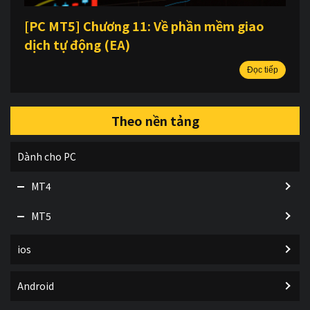
[PC MT5] Chương 11: Về phần mềm giao
dịch tự động (EA)
Đọc tiếp
Theo nền tảng
Dành cho PC
MT4
MT5
ios
Android