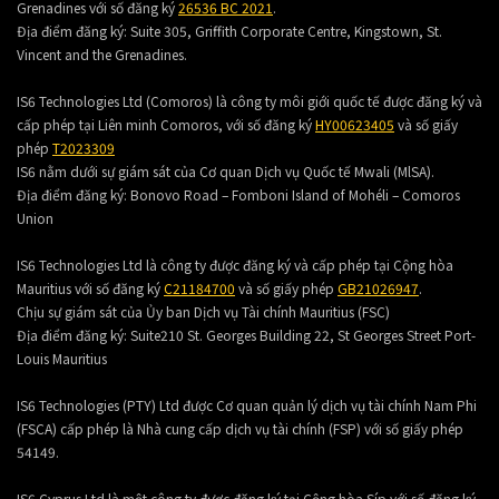
Grenadines với số đăng ký
26536 BC 2021
.
Địa điểm đăng ký:
Suite 305, Griffith Corporate Centre, Kingstown, St.
Vincent and the Grenadines.
IS6 Technologies Ltd (Comoros) là công ty môi giới quốc tế được đăng ký và
cấp phép tại Liên minh Comoros, với số đăng ký
HY00623405
và số giấy
phép
T2023309
IS6 nằm dưới sự giám sát của Cơ quan Dịch vụ Quốc tế Mwali (MlSA).
Địa điểm đăng ký:
Bonovo Road – Fomboni Island of Mohéli – Comoros
Union
IS6 Technologies Ltd là công ty được đăng ký và cấp phép tại Cộng hòa
Mauritius với số đăng ký
C21184700
và số giấy phép
GB21026947
.
Chịu sự giám sát của Ủy ban Dịch vụ Tài chính Mauritius (FSC)
Địa điểm đăng ký:
Suite210 St. Georges Building 22, St Georges Street Port-
Louis Mauritius
IS6 Technologies (PTY) Ltd được Cơ quan quản lý dịch vụ tài chính Nam Phi
(FSCA) cấp phép là Nhà cung cấp dịch vụ tài chính (FSP) với số giấy phép
54149.
IS6 Cyprus Ltd là một công ty được đăng ký tại Cộng hòa Síp với số đăng ký