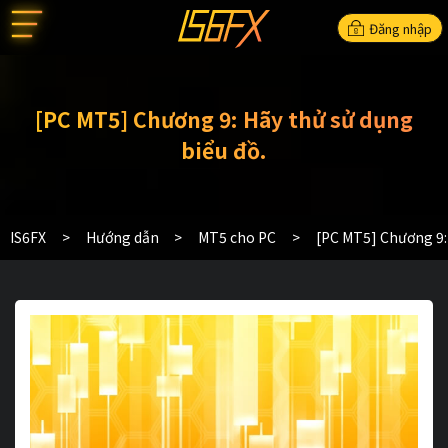
Đăng nhập
[PC MT5] Chương 9: Hãy thử sử dụng
biểu đồ.
IS6FX
Hướng dẫn
MT5 cho PC
[PC MT5] Chương 9: 