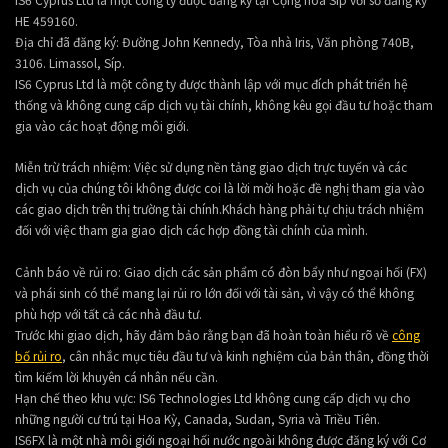
HE 459160.
Địa chỉ đã đăng ký: Đường John Kennedy, Tòa nhà Iris, Văn phòng 740B,
3106. Limassol, Síp.
IS6 Cyprus Ltd là một công ty được thành lập với mục đích phát triển hệ
thống và không cung cấp dịch vụ tài chính, không kêu gọi đầu tư hoặc tham
gia vào các hoạt động môi giới.
Miễn trừ trách nhiệm: Việc sử dụng nền tảng giao dịch trực tuyến và các
dịch vụ của chúng tôi không được coi là lời mời hoặc đề nghị tham gia vào
các giao dịch trên thị trường tài chính.Khách hàng phải tự chịu trách nhiệm
đối với việc tham gia giao dịch các hợp đồng tài chính của mình.
Cảnh báo về rủi ro: Giao dịch các sản phẩm có đòn bẩy như ngoại hối (FX)
và phái sinh có thể mang lại rủi ro lớn đối với tài sản, vì vậy có thể không
phù hợp với tất cả các nhà đầu tư.
Trước khi giao dịch, hãy đảm bảo rằng bạn đã hoàn toàn hiểu rõ về
công
bố rủi ro
, cân nhắc mục tiêu đầu tư và kinh nghiệm của bản thân, đồng thời
tìm kiếm lời khuyên cá nhân nếu cần.
Hạn chế theo khu vực: IS6 Technologies Ltd không cung cấp dịch vụ cho
những người cư trú tại Hoa Kỳ, Canada, Sudan, Syria và Triều Tiên.
IS6FX là một nhà môi giới ngoại hối nước ngoài không được đăng ký với Cơ