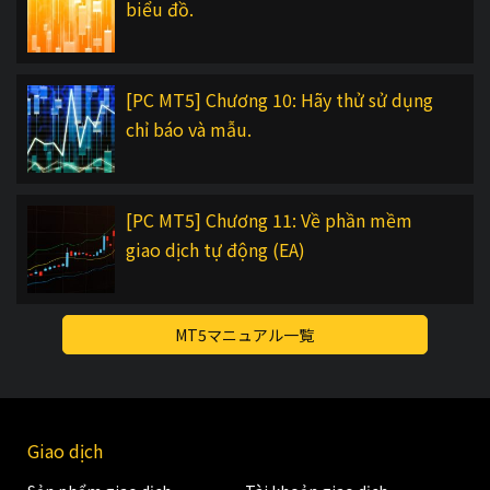
biểu đồ.
[PC MT5] Chương 10: Hãy thử sử dụng
chỉ báo và mẫu.
[PC MT5] Chương 11: Về phần mềm
giao dịch tự động (EA)
MT5マニュアル一覧
Giao dịch