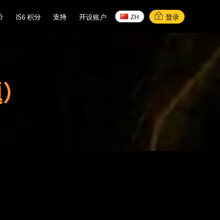
介
介
IS6 积分
IS6 积分
支持
支持
开设账户
开设账户
登录
ZH
ZH
题）