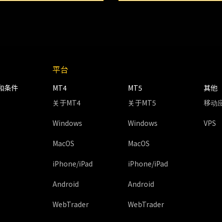
平台
和条件
MT4
MT5
其他
关于MT4
关于MT5
移动
Windows
Windows
VPS
MacOS
MacOS
iPhone/iPad
iPhone/iPad
Android
Android
WebTrader
WebTrader