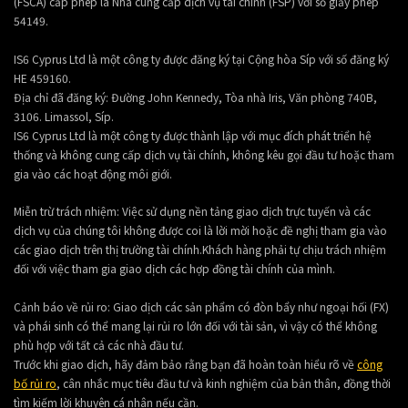
(FSCA) cấp phép là Nhà cung cấp dịch vụ tài chính (FSP) với số giấy phép
54149.
IS6 Cyprus Ltd là một công ty được đăng ký tại Cộng hòa Síp với số đăng ký
HE 459160.
Địa chỉ đã đăng ký: Đường John Kennedy, Tòa nhà Iris, Văn phòng 740B,
3106. Limassol, Síp.
IS6 Cyprus Ltd là một công ty được thành lập với mục đích phát triển hệ
thống và không cung cấp dịch vụ tài chính, không kêu gọi đầu tư hoặc tham
gia vào các hoạt động môi giới.
Miễn trừ trách nhiệm: Việc sử dụng nền tảng giao dịch trực tuyến và các
dịch vụ của chúng tôi không được coi là lời mời hoặc đề nghị tham gia vào
các giao dịch trên thị trường tài chính.Khách hàng phải tự chịu trách nhiệm
đối với việc tham gia giao dịch các hợp đồng tài chính của mình.
Cảnh báo về rủi ro: Giao dịch các sản phẩm có đòn bẩy như ngoại hối (FX)
và phái sinh có thể mang lại rủi ro lớn đối với tài sản, vì vậy có thể không
phù hợp với tất cả các nhà đầu tư.
Trước khi giao dịch, hãy đảm bảo rằng bạn đã hoàn toàn hiểu rõ về
công
bố rủi ro
, cân nhắc mục tiêu đầu tư và kinh nghiệm của bản thân, đồng thời
tìm kiếm lời khuyên cá nhân nếu cần.