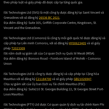
theo pháp luật và giấy phép đã được cấp tại từng quốc gia.
IS6 Technologies Ltd (SVG) là một công ty được đăng ký tại Saint Vincent và
Grenadines với số đăng ký
26536 BC 2021
.
Địa điểm đăng ký:
Suite 305, Griffith Corporate Centre, Kingstown, St.
Vincent and the Grenadines.
IS6 Technologies Ltd (Comoros) là công ty môi giới quốc tế được đăng ký và
cấp phép tại Liên minh Comoros, với số đăng ký
HY00623405
và số giấy
phép
T2023309
IS6 nằm dưới sự giám sát của Cơ quan Dịch vụ Quốc tế Mwali (MlSA).
Địa điểm đăng ký:
Bonovo Road – Fomboni Island of Mohéli – Comoros
Union
IS6 Technologies Ltd là công ty được đăng ký và cấp phép tại Cộng hòa
Mauritius với số đăng ký
C21184700
và số giấy phép
GB21026947
.
Chịu sự giám sát của Ủy ban Dịch vụ Tài chính Mauritius (FSC)
Địa điểm đăng ký:
Suite210 St. Georges Building 22, St Georges Street Port-
Louis Mauritius
IS6 Technologies (PTY) Ltd được Cơ quan quản lý dịch vụ tài chính Nam Phi