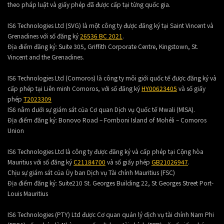
theo pháp luật và giấy phép đã được cấp tại từng quốc gia.
IS6 Technologies Ltd (SVG) là một công ty được đăng ký tại Saint Vincent và
Grenadines với số đăng ký
26536 BC 2021
.
Địa điểm đăng ký:
Suite 305, Griffith Corporate Centre, Kingstown, St.
Vincent and the Grenadines.
IS6 Technologies Ltd (Comoros) là công ty môi giới quốc tế được đăng ký và
cấp phép tại Liên minh Comoros, với số đăng ký
HY00623405
và số giấy
phép
T2023309
IS6 nằm dưới sự giám sát của Cơ quan Dịch vụ Quốc tế Mwali (MlSA).
Địa điểm đăng ký:
Bonovo Road – Fomboni Island of Mohéli – Comoros
Union
IS6 Technologies Ltd là công ty được đăng ký và cấp phép tại Cộng hòa
Mauritius với số đăng ký
C21184700
và số giấy phép
GB21026947
.
Chịu sự giám sát của Ủy ban Dịch vụ Tài chính Mauritius (FSC)
Địa điểm đăng ký:
Suite210 St. Georges Building 22, St Georges Street Port-
Louis Mauritius
IS6 Technologies (PTY) Ltd được Cơ quan quản lý dịch vụ tài chính Nam Phi