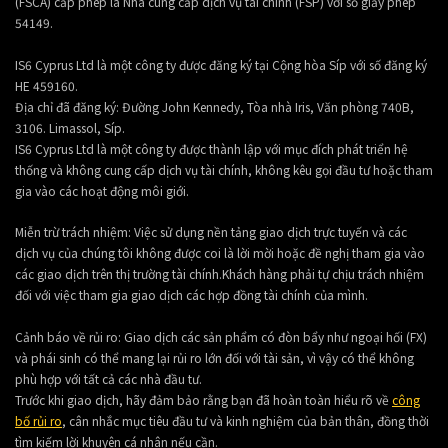
(FSCA) cấp phép là Nhà cung cấp dịch vụ tài chính (FSP) với số giấy phép
54149.
IS6 Cyprus Ltd là một công ty được đăng ký tại Cộng hòa Síp với số đăng ký
HE 459160.
Địa chỉ đã đăng ký: Đường John Kennedy, Tòa nhà Iris, Văn phòng 740B,
3106. Limassol, Síp.
IS6 Cyprus Ltd là một công ty được thành lập với mục đích phát triển hệ
thống và không cung cấp dịch vụ tài chính, không kêu gọi đầu tư hoặc tham
gia vào các hoạt động môi giới.
Miễn trừ trách nhiệm: Việc sử dụng nền tảng giao dịch trực tuyến và các
dịch vụ của chúng tôi không được coi là lời mời hoặc đề nghị tham gia vào
các giao dịch trên thị trường tài chính.Khách hàng phải tự chịu trách nhiệm
đối với việc tham gia giao dịch các hợp đồng tài chính của mình.
Cảnh báo về rủi ro: Giao dịch các sản phẩm có đòn bẩy như ngoại hối (FX)
và phái sinh có thể mang lại rủi ro lớn đối với tài sản, vì vậy có thể không
phù hợp với tất cả các nhà đầu tư.
Trước khi giao dịch, hãy đảm bảo rằng bạn đã hoàn toàn hiểu rõ về
công
bố rủi ro
, cân nhắc mục tiêu đầu tư và kinh nghiệm của bản thân, đồng thời
tìm kiếm lời khuyên cá nhân nếu cần.