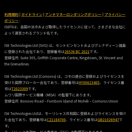
利用規約
|
ガイドライン
|
アンチマネーロンダリングポリシー
|
プライバシー
ポリシー
:
IS6FXは、各国の法令および取得したライセンスに従って、さまざまな会社に
よって運営されるブランド名です。
IS6 Technologies Ltd (SVG) は、セントビンセントおよびグレナディーン諸島
に登録された会社であり、登録番号は
26536 BC 2021
です。
登録住所:
Suite 305, Griffith Corporate Centre, Kingstown, St. Vincent and
the Grenadines.
IS6 Technologies Ltd (Comoros) は、コモロ連合に登録およびライセンスを
受けた国際ブローカー会社であり、登録番号は
HY00623405
、ライセンス番
号は
T2023309
です。
ムワリ国際サービス機構（MlSA）の監督下にあります。
登録住所:
Bonovo Road – Fomboni Island of Mohéli – Comoros Union
IS6 Technologies Ltdは、モーリシャス共和国に登録およびライセンスを受け
た会社であり、登録番号は
C21184700
、ライセンス番号は
GB21026947
で
す。
モーリシャス金融サービス委員会（FSC）の監督下にあります。