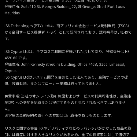
登録住所:
Suite210 St. Georges Building 22, St Georges Street Port-Louis
Mauritius
IS6 Technologies (PTY) Ltdは、南アフリカの金融サービス規制当局（FSCA）
から金融サービス提供者（FSP）として認可されており、認可番号は54149で
す。
IS6 Cyprus Ltdは、キプロス共和国に登録された会社であり、登録番号は HE
459160 です。
登録住所: John Kennedy street Iris building, Office 740B, 3106. Limassol,
Cyprus.
IS6 Cyprus Ltdはシステム開発を目的とした法人であり、金融サービスの提
供、投資勧誘、またはブローカー業務は行っておりません。
免責事項: 当社のオンライン取引施設およびサービスの利用可能性は、金融市
場取引への参加を招待または提供するものと見なされるべきではありませ
ん。
お客様の金融契約の取引への参加は自己責任を負うものとします。
リスクに関する警告: FXやデリバティブなどのレバレッジがかかった商品の取
引には資産に対する大きなリスクがあるため、全ての投資家に対して適切で